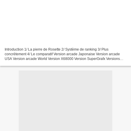
Introduction 1/ La pierre de Rosette 2/ Système de ranking 3/ Plus
concrètement 4/ Le comparatif Version arcade Japonaise Version arcade
USA Version arcade World Version X68000 Version SuperGrafx Versions
Megadrive Résumé et Conclusion Introduction Dans...