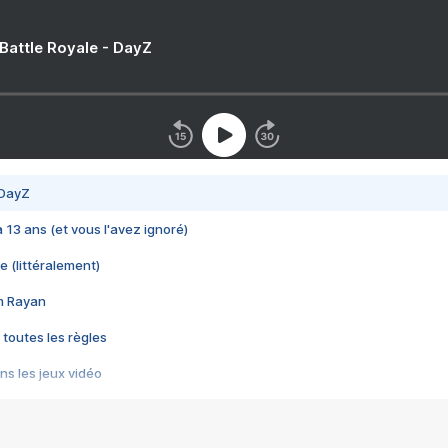
 Battle Royale - DayZ
 DayZ
 a 13 ans (et vous l'avez ignoré)
e (littéralement)
im Rayan
 toutes les règles
s les jeux vidéo
us choquant de Rockstar ? - Le scandale BULLY
e plus moche de Steam