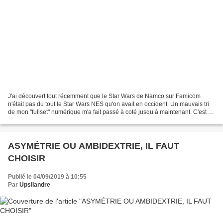
J'ai découvert tout récemment que le Star Wars de Namco sur Famicom
n'était pas du tout le Star Wars NES qu'on avait en occident. Un mauvais tri
de mon "fullset" numérique m'a fait passé à coté jusqu’à maintenant. C'est un
Star Wars bien plus vieux que...
ASYMÉTRIE OU AMBIDEXTRIE, IL FAUT
CHOISIR
Publié le 04/09/2019 à 10:55
Par
Upsilandre