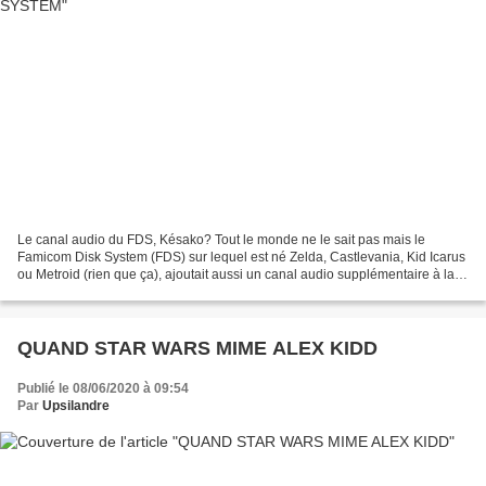
Le canal audio du FDS, Késako? Tout le monde ne le sait pas mais le
Famicom Disk System (FDS) sur lequel est né Zelda, Castlevania, Kid Icarus
ou Metroid (rien que ça), ajoutait aussi un canal audio supplémentaire à la
Famicom. Juste un seul, c’est pas...
QUAND STAR WARS MIME ALEX KIDD
Publié le 08/06/2020 à 09:54
Par
Upsilandre