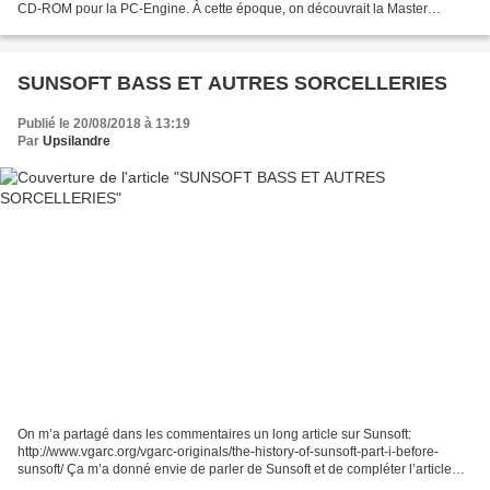
CD-ROM pour la PC-Engine. À cette époque, on découvrait la Master
System et la NES en France. Avoir...
SUNSOFT BASS ET AUTRES SORCELLERIES
Publié le 20/08/2018 à 13:19
Par
Upsilandre
On m’a partagé dans les commentaires un long article sur Sunsoft:
http://www.vgarc.org/vgarc-originals/the-history-of-sunsoft-part-i-before-
sunsoft/ Ça m’a donné envie de parler de Sunsoft et de compléter l’article
avec les constats que j’avais pu faire...