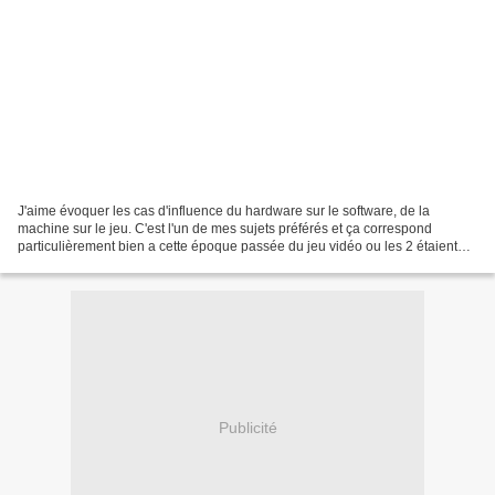
J'aime évoquer les cas d'influence du hardware sur le software, de la
machine sur le jeu. C'est l'un de mes sujets préférés et ça correspond
particulièrement bien a cette époque passée du jeu vidéo ou les 2 étaient
intimement lié, bien plus qu'aujourd'hui...
Publicité