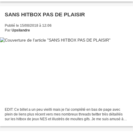
SANS HITBOX PAS DE PLAISIR
Publié le 15/08/2018 à 12:06
Par
Upsilandre
EDIT: Ce billet a un peu vieilli mais je l'ai complété en bas de page avec
plein de liens plus récent vers mes nombreux threads twitter très détaillés
sur les hitbox de jeux NES et illustrés de moultes gifs. Je me suis amusé à
convertir une quinzaine...