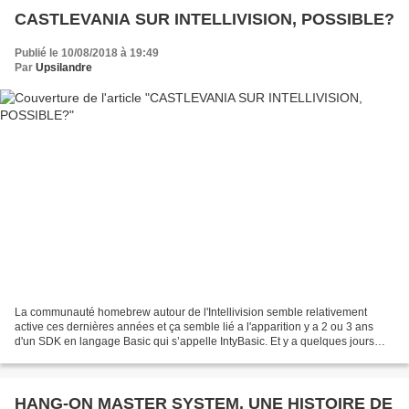
CASTLEVANIA SUR INTELLIVISION, POSSIBLE?
Publié le 10/08/2018 à 19:49
Par
Upsilandre
La communauté homebrew autour de l'Intellivision semble relativement
active ces dernières années et ça semble lié a l'apparition y a 2 ou 3 ans
d'un SDK en langage Basic qui s’appelle IntyBasic. Et y a quelques jours
cette vidéo a popé sur youtube. Une...
HANG-ON MASTER SYSTEM, UNE HISTOIRE DE