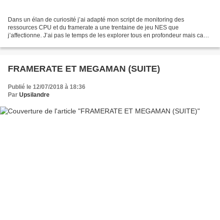
Dans un élan de curiosité j’ai adapté mon script de monitoring des
ressources CPU et du framerate a une trentaine de jeu NES que
j’affectionne. J’ai pas le temps de les explorer tous en profondeur mais ca
permet quand même de confirmer certain avis. Je...
FRAMERATE ET MEGAMAN (SUITE)
Publié le 12/07/2018 à 18:36
Par
Upsilandre