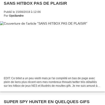
SANS HITBOX PAS DE PLAISIR
Publié le 15/08/2018 à 12:06
Par
Upsilandre
EDIT: Ce billet a un peu vieilli mais je l'ai complété en bas de page avec
plein de liens plus récent vers mes nombreux threads twitter très détaillés
sur les hitbox de jeux NES et illustrés de moultes gifs. Je me suis amusé à
convertir une quinzaine...
SUPER SPY HUNTER EN QUELQUES GIFS