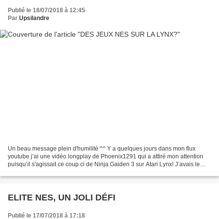
Publié le 18/07/2018 à 12:45
Par
Upsilandre
Un beau message plein d'humilité ^^ Y a quelques jours dans mon flux
youtube j’ai une vidéo longplay de Phoenix1291 qui a attiré mon attention
puisqu’il s'agissait ce coup ci de Ninja Gaiden 3 sur Atari Lynx! J’avais le
souvenir que la Lynx avait eu un...
ELITE NES, UN JOLI DÉFI
Publié le 17/07/2018 à 17:18