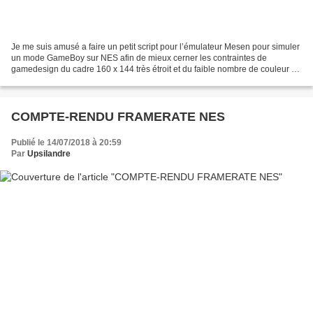
Je me suis amusé a faire un petit script pour l’émulateur Mesen pour simuler
un mode GameBoy sur NES afin de mieux cerner les contraintes de
gamedesign du cadre 160 x 144 très étroit et du faible nombre de couleur 🙂
On peut utiliser le script sur n'importe...
COMPTE-RENDU FRAMERATE NES
Publié le 14/07/2018 à 20:59
Par
Upsilandre