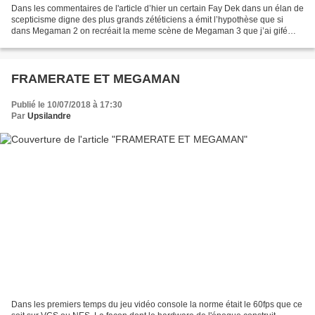
Dans les commentaires de l'article d’hier un certain Fay Dek dans un élan de
scepticisme digne des plus grands zététiciens a émit l’hypothèse que si
dans Megaman 2 on recréait la meme scène de Megaman 3 que j’ai gifé
alors on aurait peut être les même...
FRAMERATE ET MEGAMAN
Publié le 10/07/2018 à 17:30
Par
Upsilandre
Dans les premiers temps du jeu vidéo console la norme était le 60fps que ce