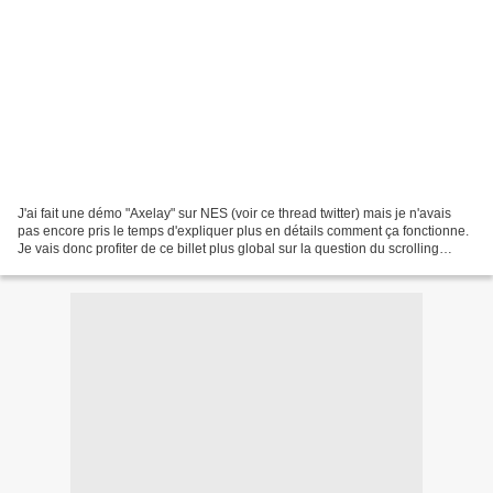
J'ai fait une démo "Axelay" sur NES (voir ce thread twitter) mais je n'avais
pas encore pris le temps d'expliquer plus en détails comment ça fonctionne.
Je vais donc profiter de ce billet plus global sur la question du scrolling
vertical pour en parler...