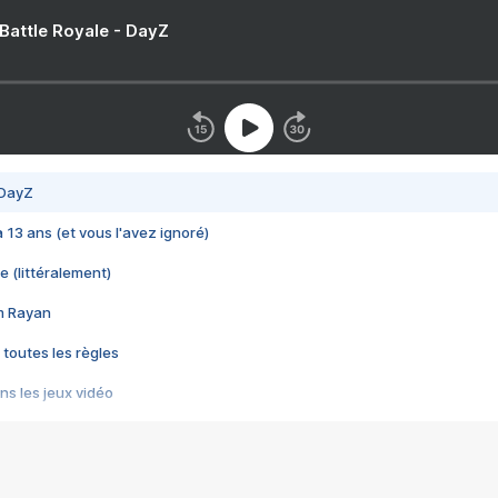
 Battle Royale - DayZ
 DayZ
 a 13 ans (et vous l'avez ignoré)
e (littéralement)
im Rayan
 toutes les règles
s les jeux vidéo
us choquant de Rockstar ? - Le scandale BULLY
e plus moche de Steam