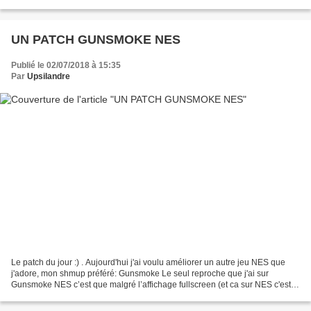
informations importantes (le level...
UN PATCH GUNSMOKE NES
Publié le 02/07/2018 à 15:35
Par
Upsilandre
Le patch du jour :) . Aujourd'hui j'ai voulu améliorer un autre jeu NES que
j'adore, mon shmup préféré: Gunsmoke Le seul reproche que j'ai sur
Gunsmoke NES c’est que malgré l’affichage fullscreen (et ca sur NES c'est
cool pour un shmup vertical grace...