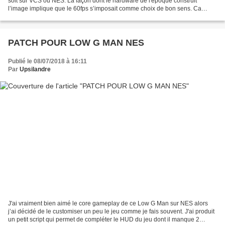
soit sur VCS ou NES. La façon dont le hardware de l'époque construit
l’image implique que le 60fps s’imposait comme choix de bon sens. Ca
n'empêchait pas certain jeu de viser...
PATCH POUR LOW G MAN NES
Publié le 08/07/2018 à 16:11
Par
Upsilandre
J'ai vraiment bien aimé le core gameplay de ce Low G Man sur NES alors
j’ai décidé de le customiser un peu le jeu comme je fais souvent. J'ai produit
un petit script qui permet de compléter le HUD du jeu dont il manque 2