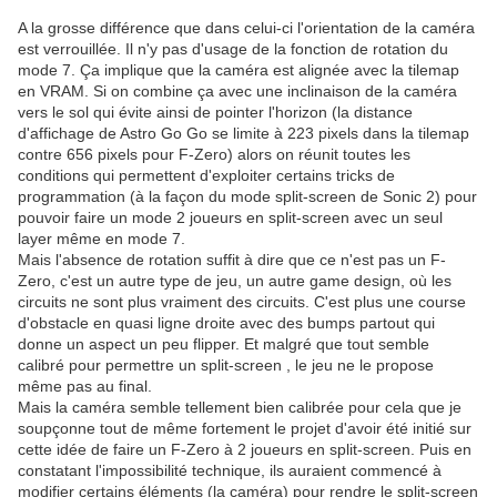
A la grosse différence que dans celui-ci l'orientation de la caméra
est verrouillée. Il n'y pas d'usage de la fonction de rotation du
mode 7. Ça implique que la caméra est alignée avec la tilemap
en VRAM. Si on combine ça avec une inclinaison de la caméra
vers le sol qui évite ainsi de pointer l'horizon (la distance
d'affichage de Astro Go Go se limite à 223 pixels dans la tilemap
contre 656 pixels pour F-Zero) alors on réunit toutes les
conditions qui permettent d'exploiter certains tricks de
programmation (à la façon du mode split-screen de Sonic 2) pour
pouvoir faire un mode 2 joueurs en split-screen avec un seul
layer même en mode 7.
Mais l'absence de rotation suffit à dire que ce n'est pas un F-
Zero, c'est un autre type de jeu, un autre game design, où les
circuits ne sont plus vraiment des circuits. C'est plus une course
d'obstacle en quasi ligne droite avec des bumps partout qui
donne un aspect un peu flipper. Et malgré que tout semble
calibré pour permettre un split-screen , le jeu ne le propose
même pas au final.
Mais la caméra semble tellement bien calibrée pour cela que je
soupçonne tout de même fortement le projet d'avoir été initié sur
cette idée de faire un F-Zero à 2 joueurs en split-screen. Puis en
constatant l'impossibilité technique, ils auraient commencé à
modifier certains éléments (la caméra) pour rendre le split-screen