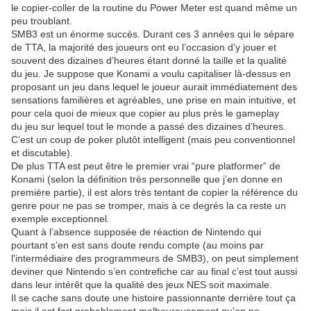
le copier-coller de la routine du Power Meter est quand même un
peu troublant.
SMB3 est un énorme succès. Durant ces 3 années qui le sépare
de TTA, la majorité des joueurs ont eu l’occasion d’y jouer et
souvent des dizaines d’heures étant donné la taille et la qualité
du jeu. Je suppose que Konami a voulu capitaliser là-dessus en
proposant un jeu dans lequel le joueur aurait immédiatement des
sensations familières et agréables, une prise en main intuitive, et
pour cela quoi de mieux que copier au plus près le gameplay
du jeu sur lequel tout le monde a passé des dizaines d’heures.
C’est un coup de poker plutôt intelligent (mais peu conventionnel
et discutable).
De plus TTA est peut être le premier vrai “pure platformer” de
Konami (selon la définition très personnelle que j’en donne en
première partie), il est alors très tentant de copier la référence du
genre pour ne pas se tromper, mais à ce degrés la ca reste un
exemple exceptionnel.
Quant à l’absence supposée de réaction de Nintendo qui
pourtant s’en est sans doute rendu compte (au moins par
l'intermédiaire des programmeurs de SMB3), on peut simplement
deviner que Nintendo s’en contrefiche car au final c’est tout aussi
dans leur intérêt que la qualité des jeux NES soit maximale.
Il se cache sans doute une histoire passionnante derrière tout ça