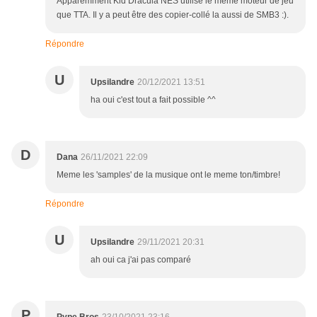
Apparemment Kid Dracula NES utilise le même moteur de jeu
que TTA. Il y a peut être des copier-collé la aussi de SMB3 :).
Répondre
U
Upsilandre
20/12/2021 13:51
ha oui c'est tout a fait possible ^^
D
Dana
26/11/2021 22:09
Meme les 'samples' de la musique ont le meme ton/timbre!
Répondre
U
Upsilandre
29/11/2021 20:31
ah oui ca j'ai pas comparé
P