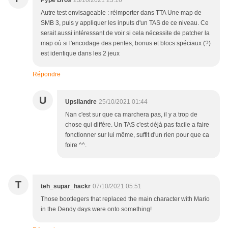
Pype Bros
23/10/2021 23:16
Autre test envisageable : réimporter dans TTA Une map de
SMB 3, puis y appliquer les inputs d'un TAS de ce niveau. Ce
serait aussi intéressant de voir si cela nécessite de patcher la
map où si l'encodage des pentes, bonus et blocs spéciaux (?)
est identique dans les 2 jeux
Répondre
U
Upsilandre
25/10/2021 01:44
Nan c'est sur que ca marchera pas, il y a trop de
chose qui diffère. Un TAS c'est déjà pas facile a faire
fonctionner sur lui même, suffit d'un rien pour que ca
foire ^^.
T
teh_supar_hackr
07/10/2021 05:51
Those bootlegers that replaced the main character with Mario
in the Dendy days were onto something!