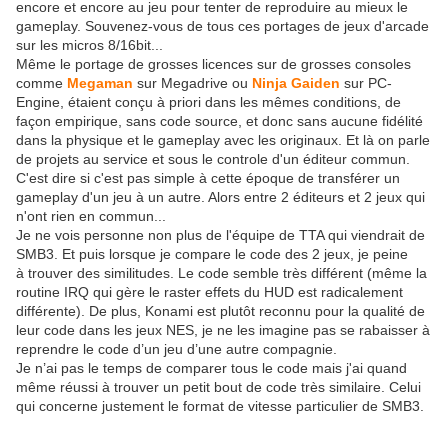
encore et encore au jeu pour tenter de reproduire au mieux le
gameplay. Souvenez-vous de tous ces portages de jeux d'arcade
sur les micros 8/16bit...
Même le portage de grosses licences sur de grosses consoles
comme
Megaman
sur Megadrive ou
Ninja Gaiden
sur PC-
Engine, étaient conçu à priori dans les mêmes conditions, de
façon empirique, sans code source, et donc sans aucune fidélité
dans la physique et le gameplay avec les originaux. Et là on parle
de projets au service et sous le controle d'un éditeur commun.
C'est dire si c'est pas simple à cette époque de transférer un
gameplay d'un jeu à un autre. Alors entre 2 éditeurs et 2 jeux qui
n'ont rien en commun...
Je ne vois personne non plus de l'équipe de TTA qui viendrait de
SMB3. Et puis lorsque je compare le code des 2 jeux, je peine
à trouver des similitudes. Le code semble très différent (même la
routine IRQ qui gère le raster effets du HUD est radicalement
différente). De plus, Konami est plutôt reconnu pour la qualité de
leur code dans les jeux NES, je ne les imagine pas se rabaisser à
reprendre le code d’un jeu d’une autre compagnie.
Je n’ai pas le temps de comparer tous le code mais j'ai quand
même réussi à trouver un petit bout de code très similaire. Celui
qui concerne justement le format de vitesse particulier de SMB3.