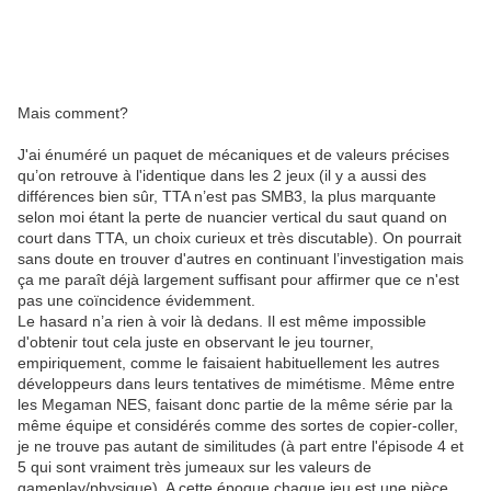
Mais comment?
J'ai énuméré un paquet de mécaniques et de valeurs précises
qu’on retrouve à l'identique dans les 2 jeux (il y a aussi des
différences bien sûr, TTA n’est pas SMB3, la plus marquante
selon moi étant la perte de nuancier vertical du saut quand on
court dans TTA, un choix curieux et très discutable). On pourrait
sans doute en trouver d'autres en continuant l’investigation mais
ça me paraît déjà largement suffisant pour affirmer que ce n'est
pas une coïncidence évidemment.
Le hasard n’a rien à voir là dedans. Il est même impossible
d'obtenir tout cela juste en observant le jeu tourner,
empiriquement, comme le faisaient habituellement les autres
développeurs dans leurs tentatives de mimétisme. Même entre
les Megaman NES, faisant donc partie de la même série par la
même équipe et considérés comme des sortes de copier-coller,
je ne trouve pas autant de similitudes (à part entre l'épisode 4 et
5 qui sont vraiment très jumeaux sur les valeurs de
gameplay/physique). A cette époque chaque jeu est une pièce