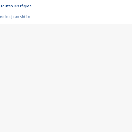
 toutes les règles
s les jeux vidéo
us choquant de Rockstar ? - Le scandale BULLY
e plus moche de Steam
du RÊVE tourne au CAUCHEMAR
pendant 8 heures
it… à tort
umiliés par un jeu vidéo
ire - Final Fantasy 8
ti un empire - Age of Empires
story DOFUS
tard, il crée l'un des pires jeux de tous les temps, MindsEye.