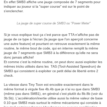
En effet SMB3 affiche une jauge composée de 7 segments pour
indiquer au joueur si la "super course" est sur le point de
s'enclencher.
La jauge de super course de SMB3 ou "Power Meter"
Si je vous explique tout ça c'est parce que TTA n'affiche pas de
jauge de ce type à l'écran (la jauge que l'on aperçoit concerne
une autre feature) et pourtant on retrouve exactement la même
routine, le même bout de code, qui en interne remplit la même
jauge de 7 segments que SMB3 à la différence qu'elle ne sera
donc jamais affiché!
Et comme c'est la même routine, on peut donc aussi exploiter les
mêmes tricks utilisés dans les TAS (Tool-Assisted Speedrun) de
SMB3 qui consistent à exploiter ce petit délai de liberté entre 2
check.
La vitesse dans Tiny Toon est encodée exactement dans le
même format à virgule fixe 4b.4b que je n'ai vu que dans SMB3
(même pas dans SMB1), en général c’est plutôt du 8b.8b (voir du
3b.5b). L'accélération/inertie utilise aussi la même valeur de base
0.10 que SMB3 mais surtout le même mécanisme qui consiste à