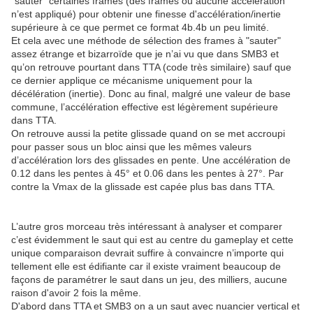
“sauter” certaines frames (des frames ou aucune accélération
n’est appliqué) pour obtenir une finesse d'accélération/inertie
supérieure à ce que permet ce format 4b.4b un peu limité.
Et cela avec une méthode de sélection des frames à "sauter"
assez étrange et bizarroïde que je n’ai vu que dans SMB3 et
qu’on retrouve pourtant dans TTA (code très similaire) sauf que
ce dernier applique ce mécanisme uniquement pour la
décélération (inertie). Donc au final, malgré une valeur de base
commune, l’accélération effective est légèrement supérieure
dans TTA.
On retrouve aussi la petite glissade quand on se met accroupi
pour passer sous un bloc ainsi que les mêmes valeurs
d’accélération lors des glissades en pente. Une accélération de
0.12 dans les pentes à 45° et 0.06 dans les pentes à 27°. Par
contre la Vmax de la glissade est capée plus bas dans TTA.
L’autre gros morceau très intéressant à analyser et comparer
c’est évidemment le saut qui est au centre du gameplay et cette
unique comparaison devrait suffire à convaincre n’importe qui
tellement elle est édifiante car il existe vraiment beaucoup de
façons de paramétrer le saut dans un jeu, des milliers, aucune
raison d'avoir 2 fois la même.
D'abord dans TTA et SMB3 on a un saut avec nuancier vertical et