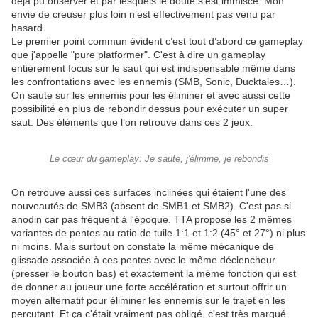
déjà pu observer et par lesquels le doute s’est immiscé. Mon
envie de creuser plus loin n’est effectivement pas venu par
hasard.
Le premier point commun évident c’est tout d’abord ce gameplay
que j'appelle "pure platformer". C'est à dire un gameplay
entièrement focus sur le saut qui est indispensable même dans
les confrontations avec les ennemis (SMB, Sonic, Ducktales…).
On saute sur les ennemis pour les éliminer et avec aussi cette
possibilité en plus de rebondir dessus pour exécuter un super
saut. Des éléments que l’on retrouve dans ces 2 jeux.
Le cœur du gameplay: Je saute, j'élimine, je rebondis
On retrouve aussi ces surfaces inclinées qui étaient l'une des
nouveautés de SMB3 (absent de SMB1 et SMB2). C'est pas si
anodin car pas fréquent à l'époque. TTA propose les 2 mêmes
variantes de pentes au ratio de tuile 1:1 et 1:2 (45° et 27°) ni plus
ni moins. Mais surtout on constate la même mécanique de
glissade associée à ces pentes avec le même déclencheur
(presser le bouton bas) et exactement la même fonction qui est
de donner au joueur une forte accélération et surtout offrir un
moyen alternatif pour éliminer les ennemis sur le trajet en les
percutant. Et ça c'était vraiment pas obligé, c'est très marqué