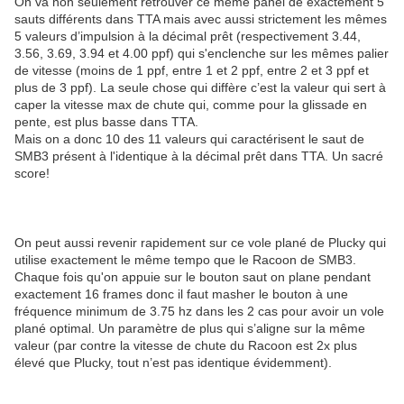
On va non seulement retrouver ce même panel de exactement 5
sauts différents dans TTA mais avec aussi strictement les mêmes
5 valeurs d’impulsion à la décimal prêt (respectivement 3.44,
3.56, 3.69, 3.94 et 4.00 ppf) qui s'enclenche sur les mêmes palier
de vitesse (moins de 1 ppf, entre 1 et 2 ppf, entre 2 et 3 ppf et
plus de 3 ppf). La seule chose qui diffère c’est la valeur qui sert à
caper la vitesse max de chute qui, comme pour la glissade en
pente, est plus basse dans TTA.
Mais on a donc 10 des 11 valeurs qui caractérisent le saut de
SMB3 présent à l'identique à la décimal prêt dans TTA. Un sacré
score!
On peut aussi revenir rapidement sur ce vole plané de Plucky qui
utilise exactement le même tempo que le Racoon de SMB3.
Chaque fois qu'on appuie sur le bouton saut on plane pendant
exactement 16 frames donc il faut masher le bouton à une
fréquence minimum de 3.75 hz dans les 2 cas pour avoir un vole
plané optimal. Un paramètre de plus qui s’aligne sur la même
valeur (par contre la vitesse de chute du Racoon est 2x plus
élevé que Plucky, tout n’est pas identique évidemment).