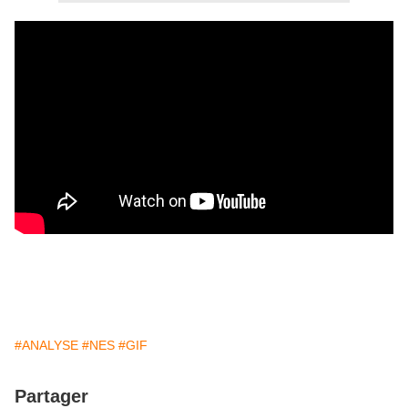
#ANALYSE
#NES
#GIF
Partager