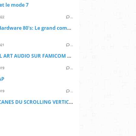
et le mode 7
022
…
Sprite Hardware 80's: Le grand comparatif
021
…
LE PIXEL ART AUDIO SUR FAMICOM DISK SYSTEM
019
…
AP
019
…
LES ARCANES DU SCROLLING VERTICAL SUR NES