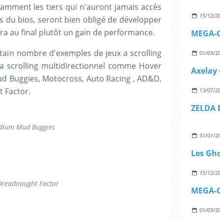
tamment les tiers qui n'auront jamais accès
15/12/2
s du bios, seront bien obligé de développer
era au final plutôt un gain de performance.
MEGA-C
in nombre d'exemples de jeux a scrolling
01/03/2
 scrolling multidirectionnel comme Hover
Axelay 
ud Buggies, Motocross, Auto Racing , AD&D,
 Factor.
13/07/2
ZELDA 
dium Mud Buggies
31/01/2
Les Gh
15/12/2
Dreadnaught Factor
MEGA-C
01/03/2