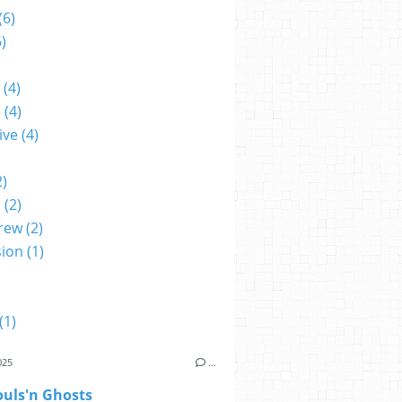
(6)
)
(4)
e
(4)
ive
(4)
2)
m
(2)
rew
(2)
sion
(1)
(1)
025
…
ouls'n Ghosts