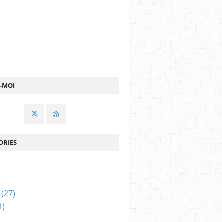
Z-MOI
ORIES
)
(27)
1)