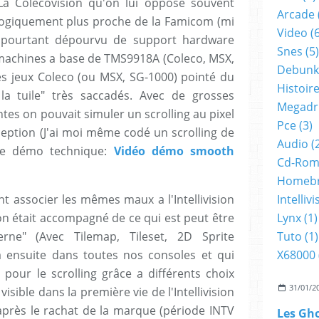
La Colecovision qu'on lui oppose souvent
Arcade
logiquement plus proche de la Famicom (mi
Video
(6
is pourtant dépourvu de support hardware
Snes
(5)
machines a base de TMS9918A (Coleco, MSX,
Debunk
s jeux Coleco (ou MSX, SG-1000) pointé du
Histoir
 la tuile" très saccadés. Avec de grosses
Megadr
ntes on pouvait simuler un scrolling au pixel
Pce
(3)
ception (J'ai moi même codé un scrolling de
Audio
(
ne démo technique:
Vidéo démo smooth
Cd-Ro
Homeb
Intellivi
t associer les mêmes maux a l'Intellivision
Lynx
(1)
ision était accompagné de ce qui est peut être
Tuto
(1)
ne" (Avec Tilemap, Tileset, 2D Sprite
X68000
a ensuite dans toutes nos consoles et qui
i pour le scrolling grâce a différents choix
31/01/2
visible dans la première vie de l'Intellivision
 après le rachat de la marque (période INTV
Les Gh