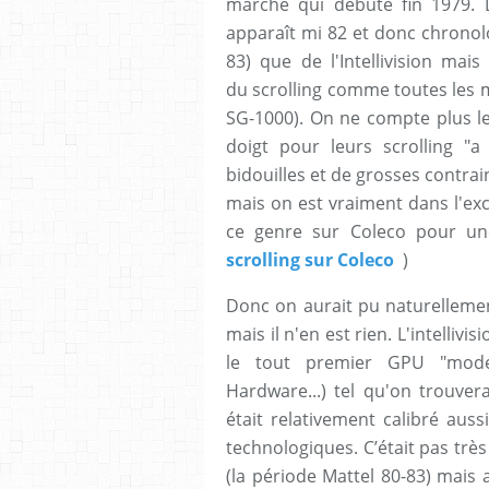
marché qui débute fin 1979. 
apparaît mi 82 et donc chrono
83) que de l'Intellivision ma
du scrolling comme toutes les 
SG-1000). On ne compte plus le
doigt pour leurs scrolling "a
bidouilles et de grosses contrai
mais on est vraiment dans l'ex
ce genre sur Coleco pour u
scrolling sur Coleco
)
Donc on aurait pu naturellemen
mais il n'en est rien. L'intelliv
le tout premier GPU "moder
Hardware...) tel qu'on trouver
était relativement calibré auss
technologiques. C’était pas très 
(la période Mattel 80-83) mais