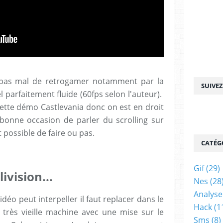
e pas mal de retrogamer notamment par la
SUIVE
l parfaitement fluide (60fps selon l'auteur).
ette démo Castlevania donc on est en droit
bonne occasion de parler du scrolling sur
st possible de faire ou pas.
CATÉG
Gif
(29)
livision...
Nes
(28
Analyse
éo peut interpeller il faut replacer dans le
Hack
(1
ne très vieille machine avec une mise sur le
Sms
(8)