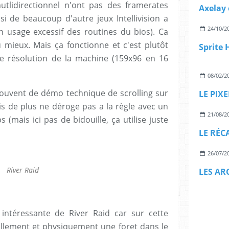
utlidirectionnel n'ont pas des framerates
Axelay 
ssi de beaucoup d'autre jeux Intellivision a
24/10/2
 usage excessif des routines du bios). Ca
 mieux. Mais ça fonctionne et c'est plutôt
le résolution de la machine (159x96 en 16
08/02/2
 souvent de démo technique de scrolling sur
is de plus ne déroge pas a la règle avec un
21/08/2
ps (mais ici pas de bidouille, ça utilise juste
LE RÉC
26/07/2
River Raid
intéressante de River Raid car sur cette
uellement et physiquement une foret dans le