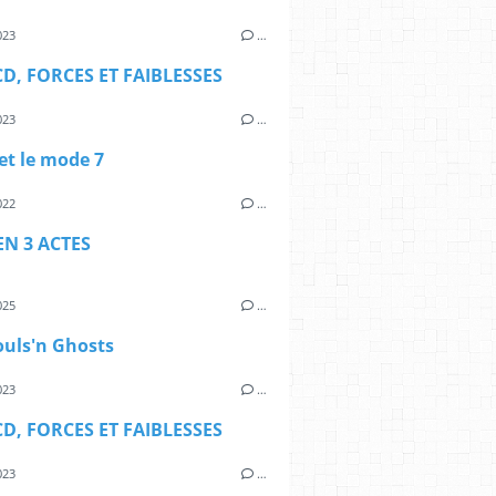
023
…
D, FORCES ET FAIBLESSES
023
…
et le mode 7
022
…
EN 3 ACTES
025
…
ouls'n Ghosts
023
…
D, FORCES ET FAIBLESSES
023
…