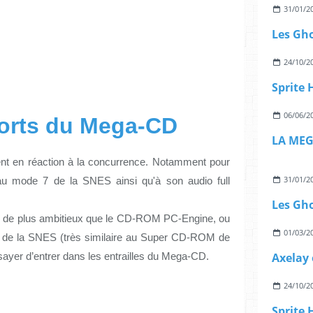
31/01/2
Les Gh
24/10/2
06/06/2
ports du Mega-CD 
 en réaction à la concurrence. Notamment pour 
31/01/2
 mode 7 de la SNES ainsi qu'à son audio full 
Les Gh
de plus ambitieux que le CD-ROM PC-Engine, ou 
01/03/2
de la SNES (très similaire au Super CD-ROM de 
Axelay 
ayer d’entrer dans les entrailles du Mega-CD.
24/10/2