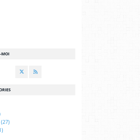
Z-MOI
ORIES
)
(27)
1)