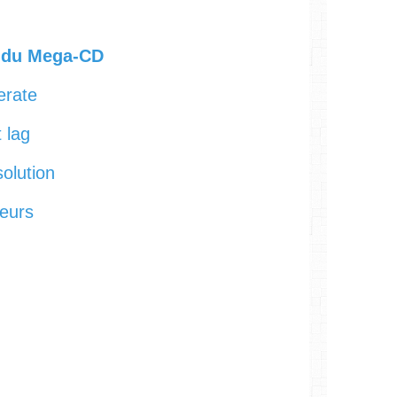
s du Mega-CD
erate
 lag
olution
eurs