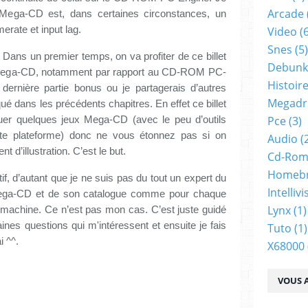
Arcade
e Mega-CD est, dans certaines circonstances, un 
erate et input lag.
Video
(6
Snes
(5)
Dans un premier temps, on va profiter de ce billet 
Debunk
e Mega-CD, notamment par rapport au CD-ROM PC-
Histoir
ernière partie bonus ou je partagerais d’autres 
Megadr
dans les précédents chapitres. En effet ce billet 
Pce
(3)
uer quelques jeux Mega-CD (avec le peu d’outils 
te plateforme) donc ne vous étonnez pas si on 
Audio
(
nt d’illustration. C’est le but.
Cd-Ro
Homeb
 d’autant que je ne suis pas du tout un expert du 
Intellivi
 Mega-CD et de son catalogue comme pour chaque 
Lynx
(1)
machine. Ce n’est pas mon cas. C’est juste guidé 
aines questions qui m'intéressent et ensuite je fais 
Tuto
(1)
i ^^.
X68000
VOUS A