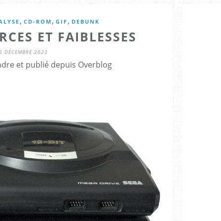
,
,
,
ALYSE
CD-ROM
GIF
DEBUNK
RCES ET FAIBLESSES
5 DÉCEMBRE 2023
ndre et publié depuis Overblog