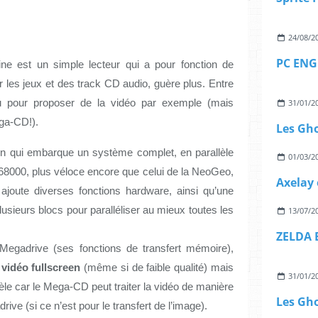
24/08/2
 est un simple lecteur qui a pour fonction de 
les jeux et des track CD audio, guère plus. Entre 
çu pour proposer de la vidéo par exemple (mais 
31/01/2
ega-CD!).
Les Gh
n qui embarque un système complet, en parallèle 
01/03/2
8000, plus véloce encore que celui de la NeoGeo, 
Axelay 
oute diverses fonctions hardware, ainsi qu’une 
sieurs blocs pour paralléliser au mieux toutes les 
13/07/2
ZELDA 
egadrive (ses fonctions de transfert mémoire), 
 vidéo fullscreen
 (même si de faible qualité) mais 
31/01/2
lèle car le Mega-CD peut traiter la vidéo de manière 
Les Gh
ve (si ce n’est pour le transfert de l’image).