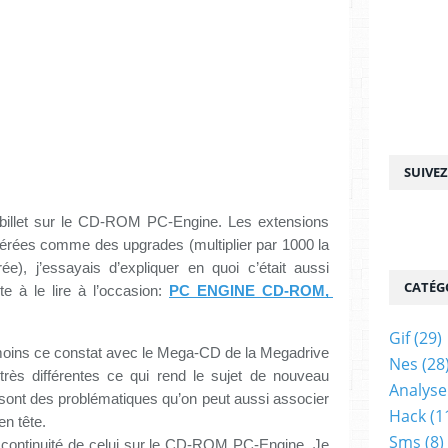
SUIVE
n billet sur le CD-ROM PC-Engine. Les extensions 
rées comme des upgrades (multiplier par 1000 la 
e), j’essayais d’expliquer en quoi c’était aussi 
CATÉG
e à le lire à l’occasion: 
PC ENGINE CD-ROM, 
Gif
(29)
u moins ce constat avec le Mega-CD de la Megadrive 
Nes
(28
rès différentes ce qui rend le sujet de nouveau 
Analyse
e sont des problématiques qu’on peut aussi associer 
Hack
(1
n tête.
Sms
(8)
la continuité de celui sur le CD-ROM PC-Engine. Je 