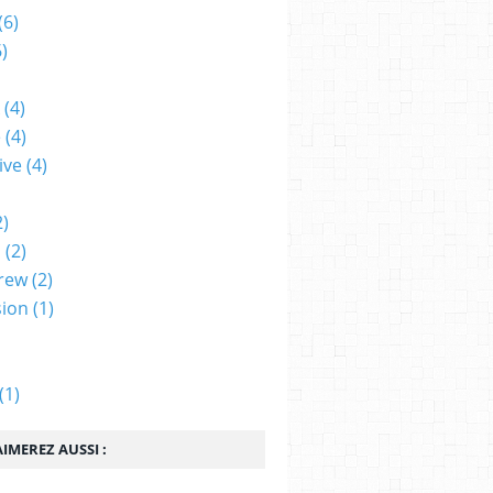
(6)
)
(4)
e
(4)
ive
(4)
2)
m
(2)
rew
(2)
sion
(1)
(1)
IMEREZ AUSSI :