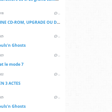
018
…
PC ENGINE CD-ROM, UPGRADE OU DOWNGRADE?
025
…
ouls'n Ghosts
023
…
et le mode 7
022
…
EN 3 ACTES
025
…
ouls'n Ghosts