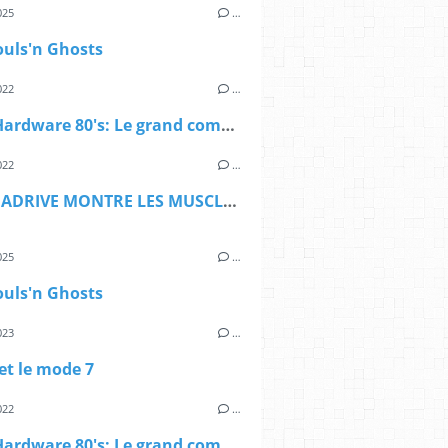
025
…
ouls'n Ghosts
022
…
Sprite Hardware 80's: Le grand comparatif
022
…
LA MEGADRIVE MONTRE LES MUSCLES SUR EARTHWORM JIM 2
025
…
ouls'n Ghosts
023
…
et le mode 7
022
…
Sprite Hardware 80's: Le grand comparatif