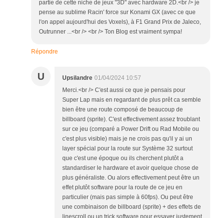
partie de cette niche de jeux "3D" avec hardware 2D.<br /> je
pense au sublime Racin' force sur Konami GX (avec ce que
l'on appel aujourd'hui des Voxels), à F1 Grand Prix de Jaleco,
Outrunner ...<br /> <br /> Ton Blog est vraiment sympa!
Répondre
U
Upsilandre
01/04/2024 10:57
Merci.<br /> C'est aussi ce que je pensais pour
Super Lap mais en regardant de plus prêt ca semble
bien être une route composé de beaucoup de
billboard (sprite). C'est effectivement assez troublant
sur ce jeu (comparé a Power Drift ou Rad Mobile ou
c'est plus visible) mais je ne crois pas qu'il y ai un
layer spécial pour la route sur Système 32 surtout
que c'est une époque ou ils cherchent plutôt a
standardiser le hardware et avoir quelque chose de
plus généraliste. Ou alors effectivement peut être un
effet plutôt software pour la route de ce jeu en
particulier (mais pas simple à 60fps). Ou peut être
une combinaison de billboard (sprite) + des effets de
linescroll ou un trick software pour essayer justement